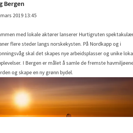
g Bergen
 mars 2019 13:45
ammen med lokale aktører lanserer Hurtigruten spektakulæ
aner flere steder langs norskekysten. På Nordkapp og i
nningsvåg skal det skapes nye arbeidsplasser og unike loka
plevelser. I Bergen er målet å samle de fremste havmiljøene
rden og skape en ny grønn bydel.