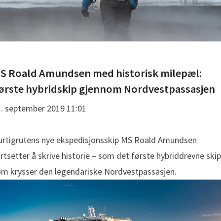
S Roald Amundsen med historisk milepæl:
ørste hybridskip gjennom Nordvestpassasjen
. september 2019 11:01
urtigrutens nye ekspedisjonsskip MS Roald Amundsen
rtsetter å skrive historie – som det første hybriddrevne ski
m krysser den legendariske Nordvestpassasjen.