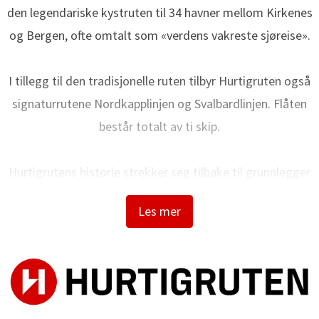
den legendariske kystruten til 34 havner mellom Kirkenes
og Bergen, ofte omtalt som «verdens vakreste sjøreise».
I tillegg til den tradisjonelle ruten tilbyr Hurtigruten også
signaturrutene Nordkapplinjen og Svalbardlinjen. Flåten
består totalt av ti skip.
Hurtigrutens historie strekker seg tilbake til grunnlegger
Richard With og den første avgangen i 1893. I dag bygger vi
Les mer
på over 130 års erfaring når vi frakter lokale passasjerer,
viktig gods, kjøretøy og turister trygt langs norskekysten.
Hurtigruten har over 2100 ansatte og er en av Norges
største maritime arbeidsgivere og lærebedrifter. Vi