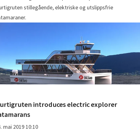
rtigruten stillegående, elektriske og utslippsfrie
atamaraner.
Hurtigruten introduces electric explorer
atamarans
. mai 2019 10:10