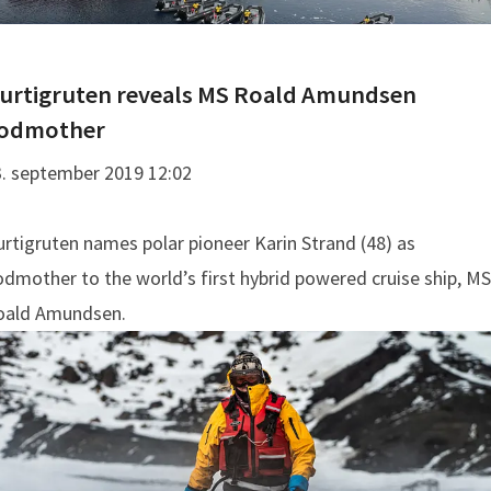
Hurtigruten reveals MS Roald Amundsen
odmother
. september 2019 12:02
rtigruten names polar pioneer Karin Strand (48) as
dmother to the world’s first hybrid powered cruise ship, MS
oald Amundsen.