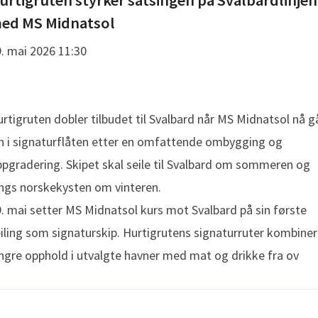
urtigruten styrker satsingen på Svalbardlinjen
ed MS Midnatsol
. mai 2026 11:30
rtigruten dobler tilbudet til Svalbard når MS Midnatsol nå g
n i signaturflåten etter en omfattende ombygging og
pgradering. Skipet skal seile til Svalbard om sommeren og
ngs norskekysten om vinteren.
. mai setter MS Midnatsol kurs mot Svalbard på sin første
iling som signaturskip. Hurtigrutens signaturruter kombiner
ngre opphold i utvalgte havner med mat og drikke fra ov