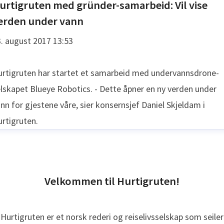
urtigruten med gründer-samarbeid: Vil vise
erden under vann
. august 2017 13:53
rtigruten har startet et samarbeid med undervannsdrone-
lskapet Blueye Robotics. - Dette åpner en ny verden under
nn for gjestene våre, sier konsernsjef Daniel Skjeldam i
rtigruten.
Velkommen til Hurtigruten!
Hurtigruten er et norsk rederi og reiselivsselskap som seiler