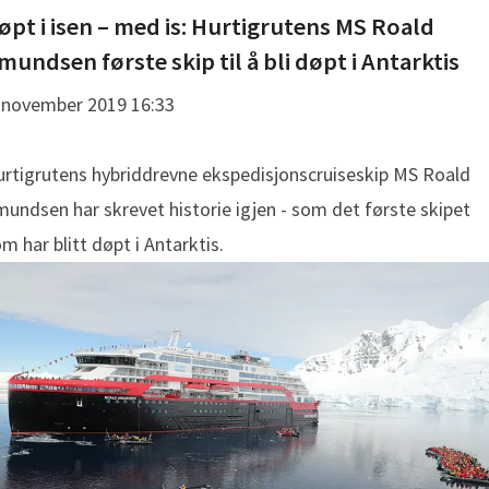
øpt i isen – med is: Hurtigrutens MS Roald
mundsen første skip til å bli døpt i Antarktis
 november 2019 16:33
rtigrutens hybriddrevne ekspedisjonscruiseskip MS Roald
undsen har skrevet historie igjen - som det første skipet
m har blitt døpt i Antarktis.