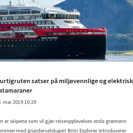
Hurtigruten satser på miljøvennlige og elektris
atamaraner
. mai 2019 10:29
r er skipene som vil gjør reiseopplevelsen enda grønnere:
ammen med gründerselskapet Brim Explorer introduserer