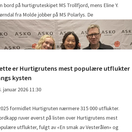
 bord på hurtigruteskipet MS Trollfjord, mens Eline Y.
ørndal fra Molde jobber på MS Polarlys. De
ette er Hurtigrutens mest populære utflukter
angs kysten
. januar 2026 11:30
2025 formidlet Hurtigruten nærmere 315 000 utflukter.
rdkapp ruver øverst på listen over Hurtigrutens mest
pulære utflukter, fulgt av «En smak av Vesterålen» og