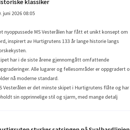
istoriske klassiker
. juni 2026 08:05
t nyoppussede MS Vesterålen har fått et unikt konsept om
rd, inspirert av Hurtigrutens 133 år lange historie langs
orskekysten.
ipet har i de siste årene gjennomgått omfattende
pgraderinger. Alle lugarer og fellesområder er oppgradert 
older nå moderne standard.
 Vesterålen er det minste skipet i Hurtigrutens flåte og har
holdt sin opprinnelige stil og sjarm, med mange detalj
urtigruten styrker satsingen på Svalbardlinjen