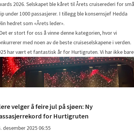
ards 2026. Selskapet ble kåret til Årets cruiserederi for sm
ip under 1000 passasjerer. I tillegg ble konsernsjef Hedda
lin hedret som «Årets leder».
Det er stort for oss å vinne denne kategorien, hvor vi
nkurrerer med noen av de beste cruiseselskapene i verden.
25 har vært et fantastisk år for Hurtigruten. Vi har ikke bare
lere velger å feire jul på sjøen: Ny
assasjerrekord for Hurtigruten
3. desember 2025 06:55