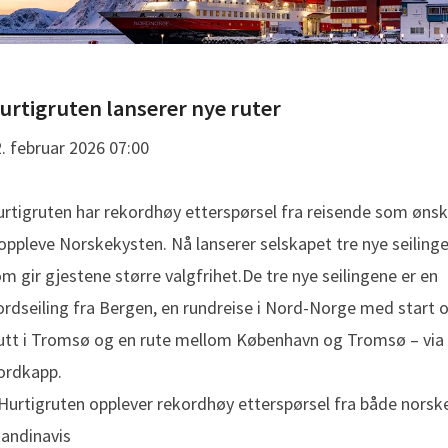
urtigruten lanserer nye ruter
. februar 2026 07:00
rtigruten har rekordhøy etterspørsel fra reisende som ønsk
oppleve Norskekysten. Nå lanserer selskapet tre nye seilinge
m gir gjestene større valgfrihet.De tre nye seilingene er en
ordseiling fra Bergen, en rundreise i Nord-Norge med start 
utt i Tromsø og en rute mellom København og Tromsø – via
ordkapp.
Hurtigruten opplever rekordhøy etterspørsel fra både norsk
andinavis