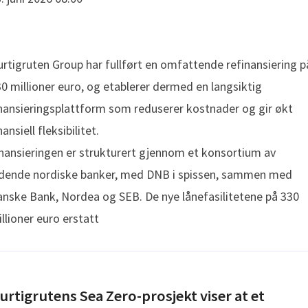
rtigruten Group har fullført en omfattende refinansiering p
0 millioner euro, og etablerer dermed en langsiktig
nansieringsplattform som reduserer kostnader og gir økt
nansiell fleksibilitet.
nansieringen er strukturert gjennom et konsortium av
edende nordiske banker, med DNB i spissen, sammen med
nske Bank, Nordea og SEB. De nye lånefasilitetene på 330
llioner euro erstatt
urtigrutens Sea Zero-prosjekt viser at et