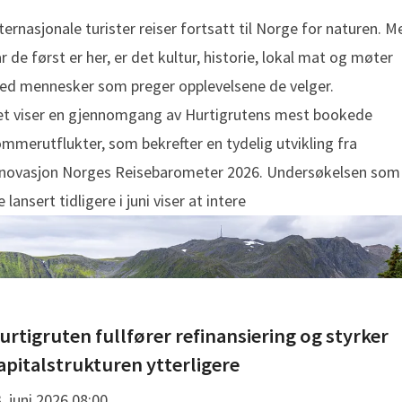
ternasjonale turister reiser fortsatt til Norge for naturen. M
r de først er her, er det kultur, historie, lokal mat og møter
ed mennesker som preger opplevelsene de velger.
et viser en gjennomgang av Hurtigrutens mest bookede
mmerutflukter, som bekrefter en tydelig utvikling fra
nnovasjon Norges Reisebarometer 2026. Undersøkelsen som
e lansert tidligere i juni viser at intere
urtigruten fullfører refinansiering og styrker
apitalstrukturen ytterligere
. juni 2026 08:00