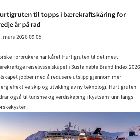
urtigruten til topps i bærekraftskåring for
redje år på rad
. mars 2026 09:05
rske forbrukere har kåret Hurtigruten til det mest
rekraftige reiselivsselskapet i Sustainable Brand Index 2026
lskapet jobber med å redusere utslipp gjennom mer
ergieffektive skip og utvikling av ny teknologi. Hurtigruten
drar også til turisme og verdiskaping i kystsamfunn langs
orskekysten.