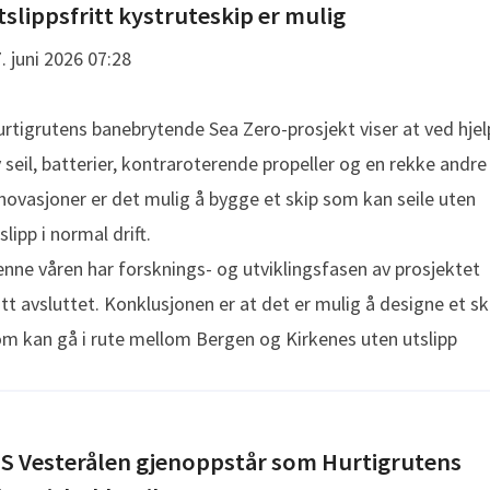
tslippsfritt kystruteskip er mulig
. juni 2026 07:28
rtigrutens banebrytende Sea Zero-prosjekt viser at ved hjel
 seil, batterier, kontraroterende propeller og en rekke andre
novasjoner er det mulig å bygge et skip som kan seile uten
slipp i normal drift.
nne våren har forsknings- og utviklingsfasen av prosjektet
itt avsluttet. Konklusjonen er at det er mulig å designe et sk
m kan gå i rute mellom Bergen og Kirkenes uten utslipp
S Vesterålen gjenoppstår som Hurtigrutens