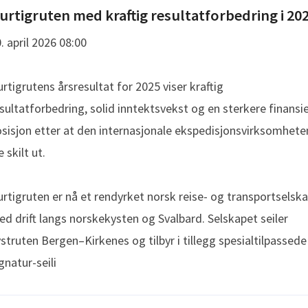
urtigruten med kraftig resultatforbedring i 20
. april 2026 08:00
rtigrutens årsresultat for 2025 viser kraftig
sultatforbedring, solid inntektsvekst og en sterkere finansie
sisjon etter at den internasjonale ekspedisjonsvirksomhete
e skilt ut.
rtigruten er nå et rendyrket norsk reise- og transportselsk
d drift langs norskekysten og Svalbard. Selskapet seiler
struten Bergen–Kirkenes og tilbyr i tillegg spesialtilpassede
gnatur-seili