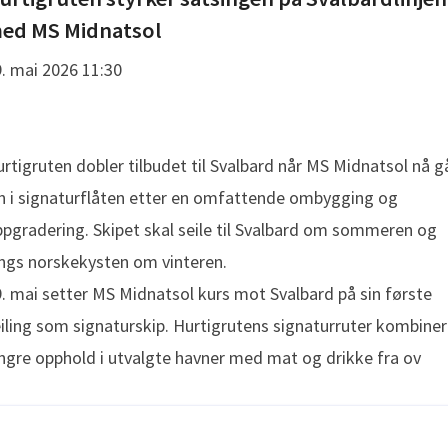
ed MS Midnatsol
. mai 2026 11:30
rtigruten dobler tilbudet til Svalbard når MS Midnatsol nå g
n i signaturflåten etter en omfattende ombygging og
pgradering. Skipet skal seile til Svalbard om sommeren og
ngs norskekysten om vinteren.
. mai setter MS Midnatsol kurs mot Svalbard på sin første
iling som signaturskip. Hurtigrutens signaturruter kombiner
ngre opphold i utvalgte havner med mat og drikke fra ov