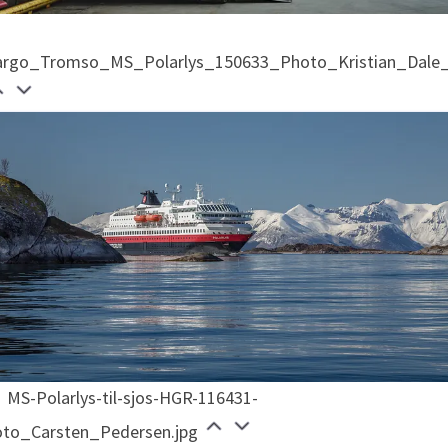
argo_Tromso_MS_Polarlys_150633_Photo_Kristian_Dale_H
MS-Polarlys-til-sjos-HGR-116431-
oto_Carsten_Pedersen.jpg