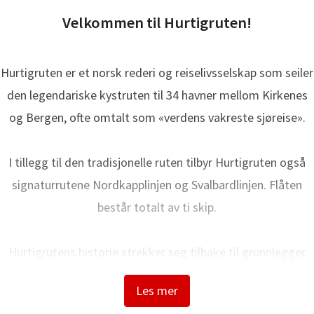
Velkommen til Hurtigruten!
Hurtigruten er et norsk rederi og reiselivsselskap som seiler
den legendariske kystruten til 34 havner mellom Kirkenes
og Bergen, ofte omtalt som «verdens vakreste sjøreise».
I tillegg til den tradisjonelle ruten tilbyr Hurtigruten også
signaturrutene Nordkapplinjen og Svalbardlinjen. Flåten
består totalt av ti skip.
Hurtigrutens historie strekker seg tilbake til grunnlegger
Richard With og den første avgangen i 1893. I dag bygger vi
Les mer
på over 130 års erfaring når vi frakter lokale passasjerer,