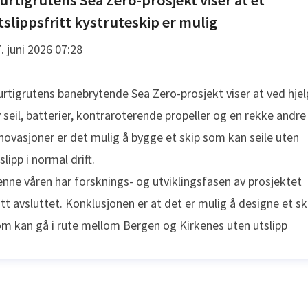
urtigrutens Sea Zero-prosjekt viser at et
tslippsfritt kystruteskip er mulig
. juni 2026 07:28
rtigrutens banebrytende Sea Zero-prosjekt viser at ved hjel
 seil, batterier, kontraroterende propeller og en rekke andre
novasjoner er det mulig å bygge et skip som kan seile uten
slipp i normal drift.
nne våren har forsknings- og utviklingsfasen av prosjektet
itt avsluttet. Konklusjonen er at det er mulig å designe et sk
m kan gå i rute mellom Bergen og Kirkenes uten utslipp