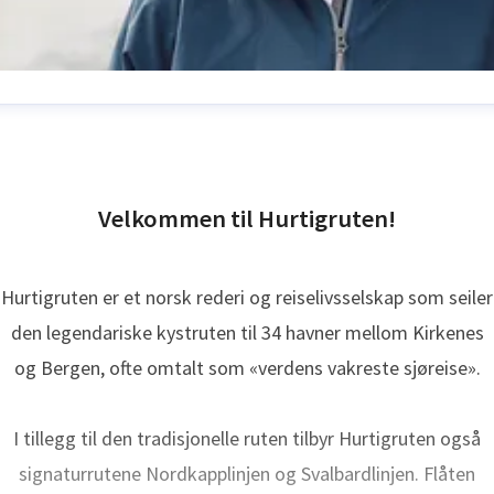
nne Solsvik
ressekontakt
SVP kommunikasjon
Hurtigruten
nne.solsvik@hurtigruten.com
+47 995 98 796
Velkommen til Hurtigruten!
Hurtigruten er et norsk rederi og reiselivsselskap som seiler
den legendariske kystruten til 34 havner mellom Kirkenes
og Bergen, ofte omtalt som «verdens vakreste sjøreise».
I tillegg til den tradisjonelle ruten tilbyr Hurtigruten også
signaturrutene Nordkapplinjen og Svalbardlinjen. Flåten