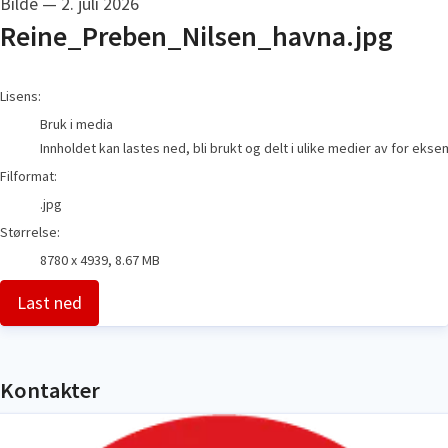
Bilde
—
2. juli 2026
Reine_Preben_Nilsen_havna.jpg
go to media item
Lisens:
Bruk i media
Innholdet kan lastes ned, bli brukt og delt i ulike medier av for eks
Filformat:
.jpg
Størrelse:
8780 x 4939, 8.67 MB
Last ned
Kontakter