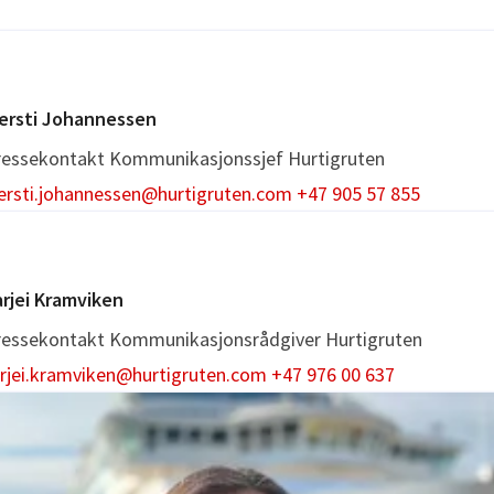
ressekontakt
ressekontakt
Alle mediehenvendelser om Hurtigruten
jersti Johannessen
ress@hurtigruten.com
(+47) 480 27 700 (kun for presse, ikke
ressekontakt
Kommunikasjonssjef
Hurtigruten
MS)
jersti.johannessen@hurtigruten.com
+47 905 57 855
ontakt for kundehenvendelser
rjei Kramviken
ressekontakt
Kommunikasjonsrådgiver
Hurtigruten
arjei.kramviken@hurtigruten.com
+47 976 00 637