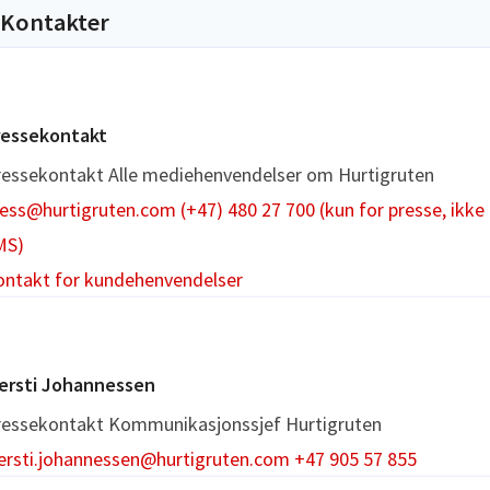
Kontakter
ressekontakt
ressekontakt
Alle mediehenvendelser om Hurtigruten
ress@hurtigruten.com
(+47) 480 27 700 (kun for presse, ikke
MS)
ontakt for kundehenvendelser
jersti Johannessen
ressekontakt
Kommunikasjonssjef
Hurtigruten
jersti.johannessen@hurtigruten.com
+47 905 57 855