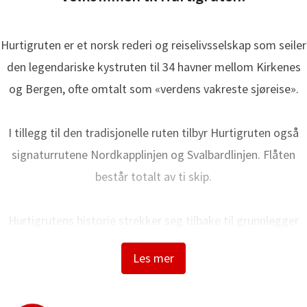
Hurtigruten er et norsk rederi og reiselivsselskap som seiler
den legendariske kystruten til 34 havner mellom Kirkenes
og Bergen, ofte omtalt som «verdens vakreste sjøreise».
I tillegg til den tradisjonelle ruten tilbyr Hurtigruten også
signaturrutene Nordkapplinjen og Svalbardlinjen. Flåten
består totalt av ti skip.
Hurtigrutens historie strekker seg tilbake til grunnlegger
Richard With og den første avgangen i 1893. I dag bygger vi
Les mer
på over 130 års erfaring når vi frakter lokale passasjerer,
viktig gods, kjøretøy og turister trygt langs norskekysten.