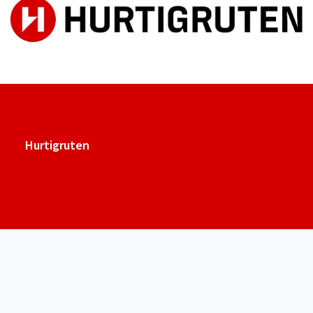
Hurtigruten har over 2100 ansatte og er en av Norges
største maritime arbeidsgivere og lærebedrifter. Vi
samarbeider med lokale leverandører, serverer mat i
verdensklasse og tilbyr en rekke utvalgte utflukter i
samarbeid med lokale aktører.
Hurtigruten
Miljø og bærekraft står sentralt hos Hurtigruten. I 2009
kuttet Hurtigruten ut tungolje, og flåten består av fire
Hurtigrutens nettside
hybridskip. Målet er et skip som kan seile uten utslipp i
normal drift innen 2030 gjennom det ambisiøse Sea Zero-
programmet