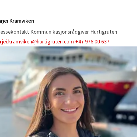
rjei Kramviken
ressekontakt
Kommunikasjonsrådgiver
Hurtigruten
arjei.kramviken@hurtigruten.com
+47 976 00 637