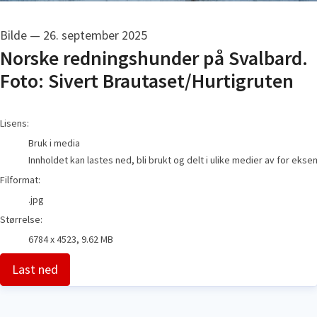
Bilde
—
26. september 2025
Norske redningshunder på Svalbard.
Foto: Sivert Brautaset/Hurtigruten
go to media item
Lisens:
Bruk i media
Innholdet kan lastes ned, bli brukt og delt i ulike medier av for eks
Filformat:
.jpg
Størrelse:
6784 x 4523, 9.62 MB
Last ned