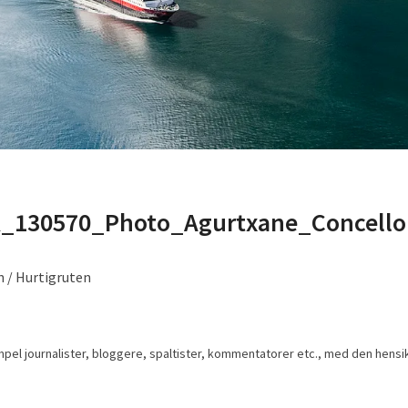
_130570_Photo_Agurtxane_Concello
n / Hurtigruten
empel journalister, bloggere, spaltister, kommentatorer etc., med den hensik