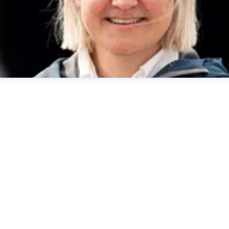
asjon
Hurtigruten
anne.solsvik@hurtigruten.com
+47 995 9