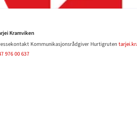
rjei Kramviken
ressekontakt
Kommunikasjonsrådgiver
Hurtigruten
tarjei.
7 976 00 637
ressekontakt
ressekontakt
Alle mediehenvendelser om Hurtigruten
press
 700 (kun for presse, ikke SMS)
ontakt for kundehenvendelser