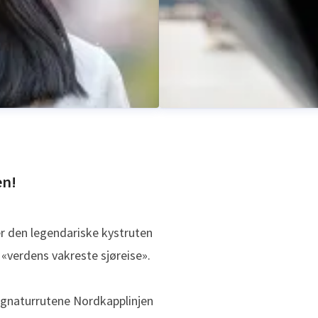
en!
er den legendariske kystruten
«verdens vakreste sjøreise».
Anne Solsvik
ina.finnerud@hurtigruten.com
Pressekontakt
SVP kommunik
 signaturrutene Nordkapplinjen
796