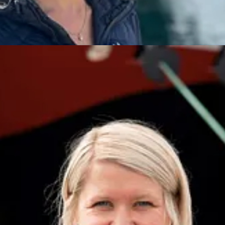
nikasjonsrådgiver
Hurtigruten
n.com
+47 926 71 111