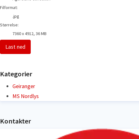
Filformat:
.jpg
Størrelse:
7360 x 4912, 36 MB
Last ned
Kategorier
Geiranger
MS Nordlys
Kontakter