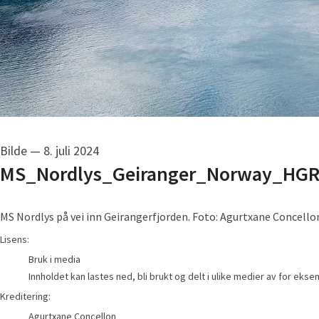
Bilde
—
8. juli 2024
MS_Nordlys_Geiranger_Norway_HGR
MS Nordlys på vei inn Geirangerfjorden. Foto: Agurtxane Concello
Agurtxane Concellon
Lisens:
Bruk i media
Innholdet kan lastes ned, bli brukt og delt i ulike medier av for eks
Kreditering:
Agurtxane Concellon