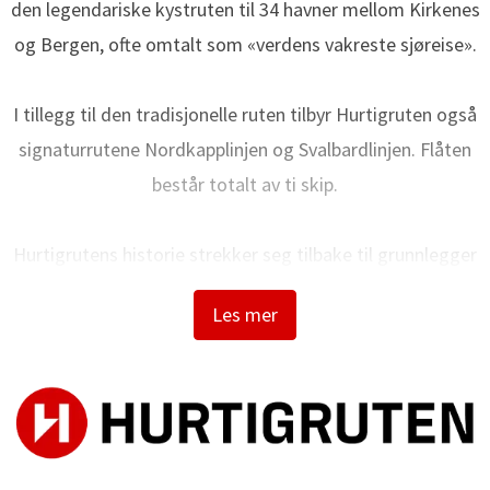
den legendariske kystruten til 34 havner mellom Kirkenes
og Bergen, ofte omtalt som «verdens vakreste sjøreise».
I tillegg til den tradisjonelle ruten tilbyr Hurtigruten også
signaturrutene Nordkapplinjen og Svalbardlinjen. Flåten
består totalt av ti skip.
Hurtigrutens historie strekker seg tilbake til grunnlegger
Richard With og den første avgangen i 1893. I dag bygger vi
Les mer
på over 130 års erfaring når vi frakter lokale passasjerer,
viktig gods, kjøretøy og turister trygt langs norskekysten.
Hurtigruten har over 2100 ansatte og er en av Norges
største maritime arbeidsgivere og lærebedrifter. Vi