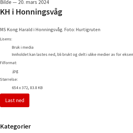
Bilde
—
20. mars 2024
KH i Honningsvåg
MS Kong Harald i Honningsvåg. Foto: Hurtigruten
go to media item
Lisens:
Bruk i media
Innholdet kan lastes ned, bli brukt og delt i ulike medier av for eks
Filformat:
.jpg
Størrelse:
654 x 372, 83.8 KB
Last ned
Kategorier