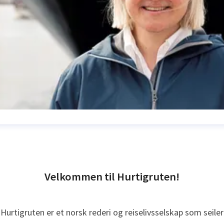
nne Solsvik
ressekontakt
SVP kommunikasjon
Hurtigruten
nne.solsvik@hurtigruten.com
+47 995 98 796
Velkommen til Hurtigruten!
Hurtigruten er et norsk rederi og reiselivsselskap som seiler