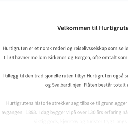
Velkommen til Hurtigrut
Hurtigruten er et norsk rederi og reiselivsselskap som seil
til 34 havner mellom Kirkenes og Bergen, ofte omtalt som 
a Maria Finnerud
ressekontakt
PR- og kommunikasjonsrådgiver
Hurtigruten
I tillegg til den tradisjonelle ruten tilbyr Hurtigruten også
7 902 32 065
og Svalbardlinjen. Flåten består totalt a
Hurtigrutens historie strekker seg tilbake til grunnlegge
avgangen i 1893. I dag bygger vi på over 130 års erfaring når
viktig gods, kjøretøy og turister trygt lang