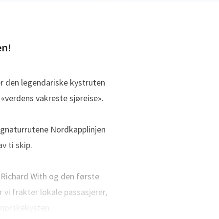
en!
er den legendariske kystruten
«verdens vakreste sjøreise».
Anne Solsvik
ina.finnerud@hurtigruten.com
Pressekontakt
SVP kommunik
 signaturrutene Nordkapplinjen
796
v ti skip.
r Richard With og den første
 vi frakter lokale passasjerer,
s norskekysten.