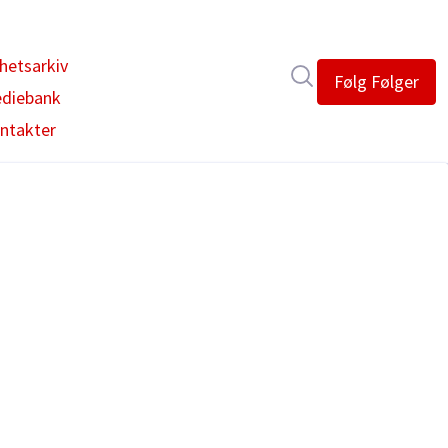
hetsarkiv
Søk i nyhetsrom
Følg
Følger
diebank
ntakter