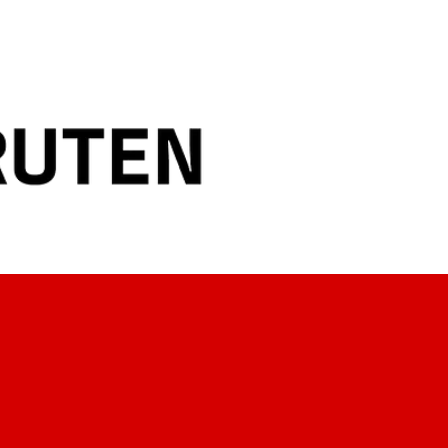
ste maritime arbeidsgivere og
rverer mat i verdensklasse og
ed lokale aktører.
tet Hurtigruten ut tungolje, og
ile uten utslipp i normal drift
ro-programmet