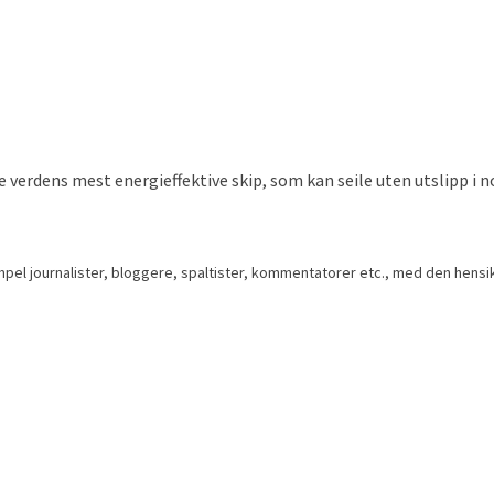
verdens mest energieffektive skip, som kan seile uten utslipp i nor
empel journalister, bloggere, spaltister, kommentatorer etc., med den hensik