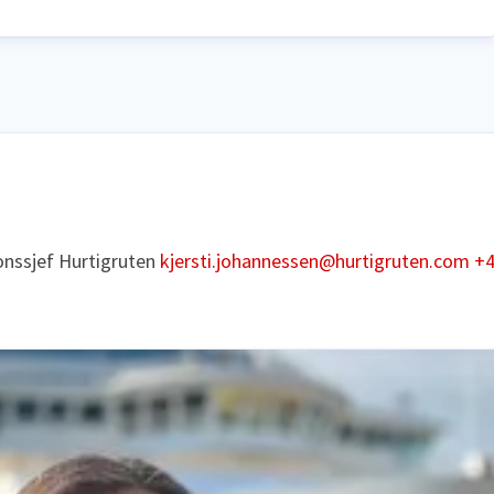
nssjef
Hurtigruten
kjersti.johannessen@hurtigruten.com
+