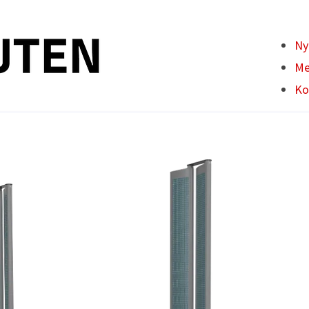
Ny
Me
Ko