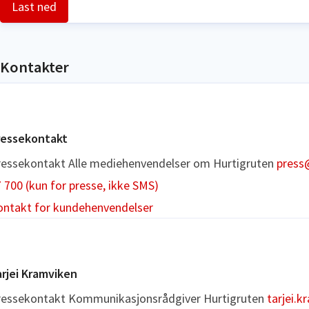
Last ned
Kontakter
ressekontakt
ressekontakt
Alle mediehenvendelser om Hurtigruten
press
 700 (kun for presse, ikke SMS)
ontakt for kundehenvendelser
rjei Kramviken
ressekontakt
Kommunikasjonsrådgiver
Hurtigruten
tarjei.