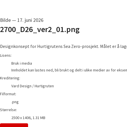
Bilde
—
17. juni 2026
2700_D26_ver2_01.png
Designkonsept for Hurtigrutens Sea Zero-prosjekt. Målet er å lage 
Vard Design / Hurtigruten
Lisens:
Bruk i media
Innholdet kan lastes ned, bli brukt og delt i ulike medier av for eks
Kreditering:
Vard Design / Hurtigruten
Filformat:
.png
Størrelse:
2500 x 1406, 1.31 MB