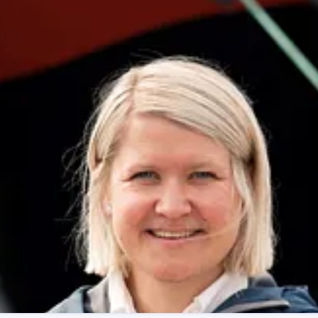
nikasjonsrådgiver
Hurtigruten
n.com
+47 926 71 111