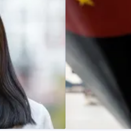
Caroline M. Nilsen
Pressekontakt
PR- og kommu
caroline.m.nilsen@hurtigrute