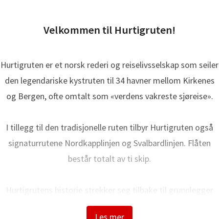
ressekontakt
SVP kommunikasjon
Hurtigruten
nne.solsvik@hurtigruten.com
+47 995 98 796
Velkommen til Hurtigruten!
Hurtigruten er et norsk rederi og reiselivsselskap som seiler
den legendariske kystruten til 34 havner mellom Kirkenes
og Bergen, ofte omtalt som «verdens vakreste sjøreise».
I tillegg til den tradisjonelle ruten tilbyr Hurtigruten også
signaturrutene Nordkapplinjen og Svalbardlinjen. Flåten
består totalt av ti skip.
Hurtigrutens historie strekker seg tilbake til grunnlegger
Richard With og den første avgangen i 1893. I dag bygger vi
Les mer