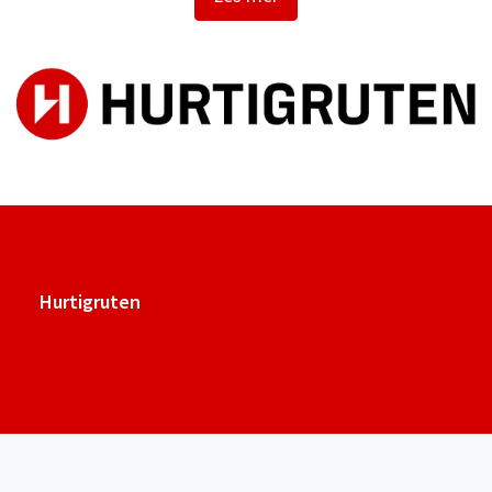
på over 130 års erfaring når vi frakter lokale passasjerer,
viktig gods, kjøretøy og turister trygt langs norskekysten.
Hurtigruten har over 2100 ansatte og er en av Norges
største maritime arbeidsgivere og lærebedrifter. Vi
samarbeider med lokale leverandører, serverer mat i
verdensklasse og tilbyr en rekke utvalgte utflukter i
samarbeid med lokale aktører.
Hurtigruten
Miljø og bærekraft står sentralt hos Hurtigruten. I 2009
kuttet Hurtigruten ut tungolje, og flåten består av fire
Hurtigrutens nettside
hybridskip. Målet er et skip som kan seile uten utslipp i
normal drift innen 2030 gjennom det ambisiøse Sea Zero-
programmet