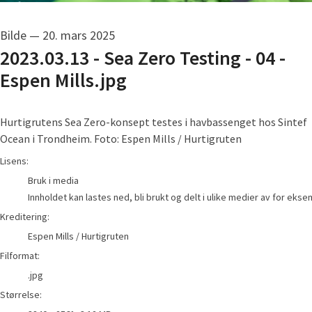
Bilde
—
20. mars 2025
2023.03.13 - Sea Zero Testing - 04 -
Espen Mills.jpg
Hurtigrutens Sea Zero-konsept testes i havbassenget hos Sintef
Ocean i Trondheim. Foto: Espen Mills / Hurtigruten
Espen Mills / Hurtigruten
Lisens:
Bruk i media
Innholdet kan lastes ned, bli brukt og delt i ulike medier av for eks
Kreditering:
Espen Mills / Hurtigruten
Filformat:
.jpg
Størrelse: